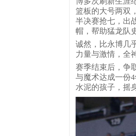
博多次刷新生涯纪
篮板的大号两双
半决赛抢七，出战
帽，帮助猛龙队
诚然，比永博几
力量与激情，全
赛季结束后，争
与魔术达成一份4
水泥的孩子，摇