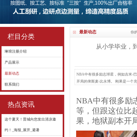
最新动态
你
栏目分类
从小学毕业，
琳琅注册介绍
产品展示
最新动态
NBA中有很多励志球星，例如吉米-
开局的俾斯麦-比永博。 刚果是一个
联系我们
去，比永博就是在这个环境下出生的
填饱肚子，作为家长的长子，比永博
NBA中有很多励
起扛水泥的工作。...
热点资讯
等，但跟这位比
果，地狱副本开
这个夏天！晋城向您发出清凉邀
约！_海报_展开_避暑