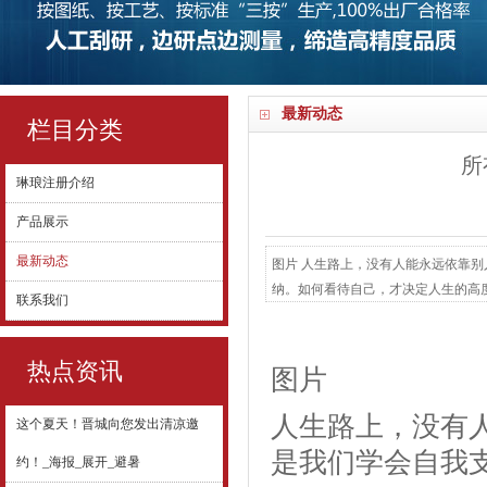
最新动态
栏目分类
所
琳琅注册介绍
产品展示
最新动态
图片 人生路上，没有人能永远依靠
纳。如何看待自己，才决定人生的高
联系我们
的。”这句话不是安慰，而是启蒙。
世界的哲学家。 生命的痛苦，从来
嗓”的打击，戏院老板断言“这...
热点资讯
图片
人生路上，没有
这个夏天！晋城向您发出清凉邀
是我们学会自我
约！_海报_展开_避暑